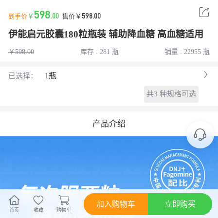
598
到手价
￥
.00
售价
￥
598
.00
伊能启元胶囊180粒瓶装 辅助降血糖 高血糖适用
￥598.00
库存 : 281 瓶
销量 : 22955 瓶
1瓶
已选择：
共3 种规格可选
产品介绍
加入购物车
立即购买
首页
收藏
购物车